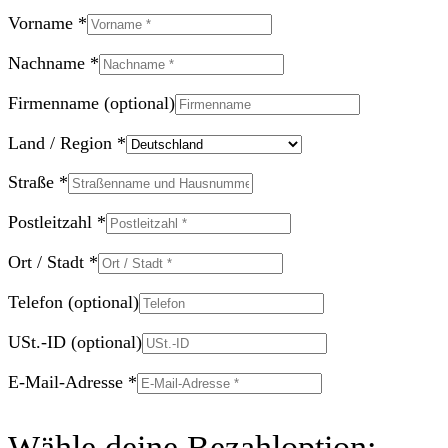
Vorname
*
Nachname
*
Firmenname
(optional)
Land / Region
*
Straße
*
Postleitzahl
*
Ort / Stadt
*
Telefon
(optional)
USt.-ID
(optional)
E-Mail-Adresse
*
Wähle deine Bezahloption: